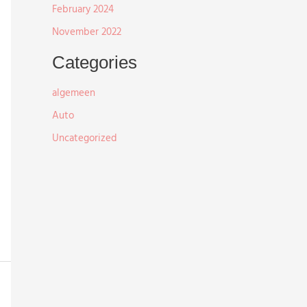
February 2024
November 2022
Categories
algemeen
Auto
Uncategorized