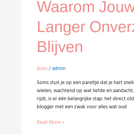
Waarom Jouw
Langer Onver
Blijven
Auto
/
admin
Soms stuit je op een pareltje dat je hart sne
wielen, wachtend op wat liefde en aandach
rijdt, is er één belangrijke stap: het direct o
blogger met een zwak voor alles wat oud
Read More »