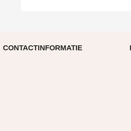
CONTACTINFORMATIE