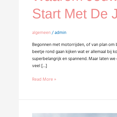
Start Met De 
algemeen
/
admin
Begonnen met motorrijden, of van plan om b
beetje rond gaan kijken wat er allemaal bij k
superbelangrijk en spannend. Maar laten we e
veel […]
Read More »
Waarom