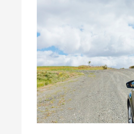
jouw
droomauto
niet
langer
onverzekerd
kan
blijven