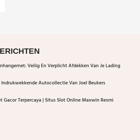
ERICHTEN
nhangernet: Veilig En Verplicht Afdekken Van Je Lading
 Indrukwekkende Autocollectie Van Joel Beukers
ot Gacor Terpercaya | Situs Slot Online Maxwin Resmi