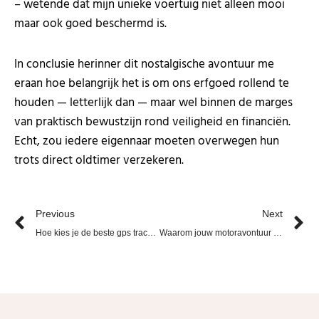
– wetende dat mijn unieke voertuig niet alleen mooi
maar ook goed beschermd is.
In conclusie herinner dit nostalgische avontuur me
eraan hoe belangrijk het is om ons erfgoed rollend te
houden — letterlijk dan — maar wel binnen de marges
van praktisch bewustzijn rond veiligheid en financiën.
Echt, zou iedere eigennaar moeten overwegen hun
trots direct oldtimer verzekeren.
Prev
N
Previous
Next
Hoe kies je de beste gps tracker voor je auto?
Waarom jouw motoravontuur start met de juiste verzekering